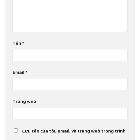
Tên
*
Email
*
Trang web
Lưu tên của tôi, email, và trang web trong trình