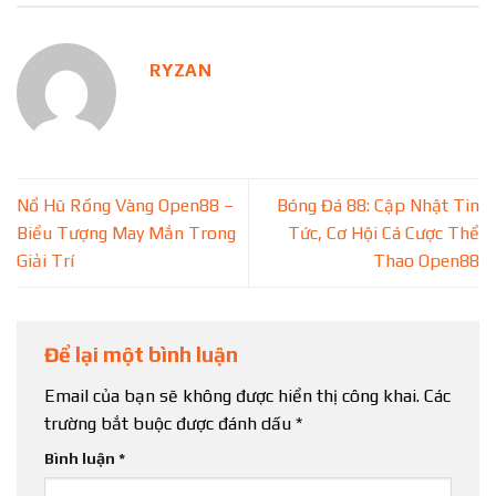
RYZAN
Nổ Hũ Rồng Vàng Open88 –
Bóng Đá 88: Cập Nhật Tin
Biểu Tượng May Mắn Trong
Tức, Cơ Hội Cá Cược Thể
Giải Trí
Thao Open88
Để lại một bình luận
Email của bạn sẽ không được hiển thị công khai.
Các
trường bắt buộc được đánh dấu
*
Bình luận
*