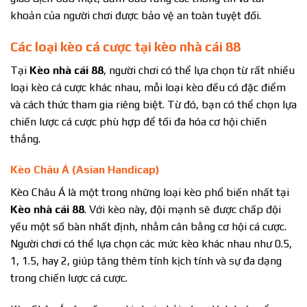
khoản của người chơi được bảo vệ an toàn tuyệt đối.
Các loại kèo cá cược tại kèo nhà cái 88
Tại
Kèo nhà cái 88
, người chơi có thể lựa chọn từ rất nhiều
loại kèo cá cược khác nhau, mỗi loại kèo đều có đặc điểm
và cách thức tham gia riêng biệt. Từ đó, bạn có thể chọn lựa
chiến lược cá cược phù hợp để tối đa hóa cơ hội chiến
thắng.
Kèo Châu Á (Asian Handicap)
Kèo Châu Á là một trong những loại kèo phổ biến nhất tại
Kèo nhà cái 88
. Với kèo này, đội mạnh sẽ được chấp đội
yếu một số bàn nhất định, nhằm cân bằng cơ hội cá cược.
Người chơi có thể lựa chọn các mức kèo khác nhau như 0.5,
1, 1.5, hay 2, giúp tăng thêm tính kịch tính và sự đa dạng
trong chiến lược cá cược.