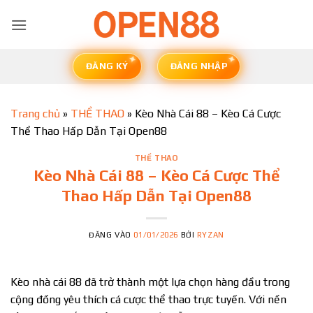
Bỏ
qua
nội
dung
ĐĂNG KÝ
ĐĂNG NHẬP
Trang chủ
»
THỂ THAO
»
Kèo Nhà Cái 88 – Kèo Cá Cược
Thể Thao Hấp Dẫn Tại Open88
THỂ THAO
Kèo Nhà Cái 88 – Kèo Cá Cược Thể
Thao Hấp Dẫn Tại Open88
ĐĂNG VÀO
01/01/2026
BỞI
RYZAN
Kèo nhà cái 88 đã trở thành một lựa chọn hàng đầu trong
cộng đồng yêu thích cá cược thể thao trực tuyến. Với nền