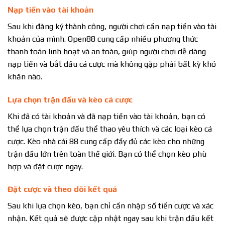
Nạp tiền vào tài khoản
Sau khi đăng ký thành công, người chơi cần nạp tiền vào tài
khoản của mình. Open88 cung cấp nhiều phương thức
thanh toán linh hoạt và an toàn, giúp người chơi dễ dàng
nạp tiền và bắt đầu cá cược mà không gặp phải bất kỳ khó
khăn nào.
Lựa chọn trận đấu và kèo cá cược
Khi đã có tài khoản và đã nạp tiền vào tài khoản, bạn có
thể lựa chọn trận đấu thể thao yêu thích và các loại kèo cá
cược. Kèo nhà cái 88 cung cấp đầy đủ các kèo cho những
trận đấu lớn trên toàn thế giới. Bạn có thể chọn kèo phù
hợp và đặt cược ngay.
Đặt cược và theo dõi kết quả
Sau khi lựa chọn kèo, bạn chỉ cần nhập số tiền cược và xác
nhận. Kết quả sẽ được cập nhật ngay sau khi trận đấu kết