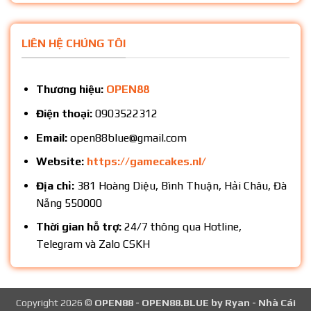
LIÊN HỆ CHÚNG TÔI
Thương hiệu:
OPEN88
Điện thoại:
0903522312
Email:
open88blue@gmail.com
Website:
https://gamecakes.nl/
Địa chỉ:
381 Hoàng Diệu, Bình Thuận, Hải Châu, Đà
Nẵng 550000
Thời gian hỗ trợ:
24/7 thông qua Hotline,
Telegram và Zalo CSKH
Copyright 2026 ©
OPEN88 - OPEN88.BLUE by Ryan - Nhà Cái