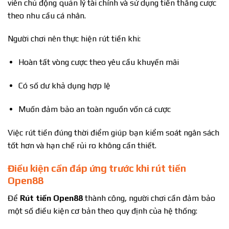
viên chủ động quản lý tài chính và sử dụng tiền thắng cược
theo nhu cầu cá nhân.
Người chơi nên thực hiện rút tiền khi:
Hoàn tất vòng cược theo yêu cầu khuyến mãi
Có số dư khả dụng hợp lệ
Muốn đảm bảo an toàn nguồn vốn cá cược
Việc rút tiền đúng thời điểm giúp bạn kiểm soát ngân sách
tốt hơn và hạn chế rủi ro không cần thiết.
Điều kiện cần đáp ứng trước khi rút tiền
Open88
Để
Rút tiền Open88
thành công, người chơi cần đảm bảo
một số điều kiện cơ bản theo quy định của hệ thống: