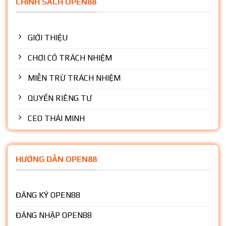
CHÍNH SÁCH OPEN88
GIỚI THIỆU
CHƠI CÓ TRÁCH NHIỆM
MIỄN TRỪ TRÁCH NHIỆM
QUYỀN RIÊNG TƯ
CEO THÁI MINH
HƯỚNG DẪN OPEN88
ĐĂNG KÝ OPEN88
ĐĂNG NHẬP OPEN88