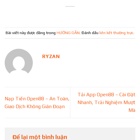
Bài viết này được đăng trong
HƯỚNG DẪN
. Đánh dấu
liên kết thường trực
.
RYZAN
Tải App Open88 – Cài Đặt
Nạp Tiền Open88 – An Toàn,
Nhanh, Trải Nghiệm Mượt
Giao Dịch Không Gián Đoạn
Mà
Để lại một bình luận