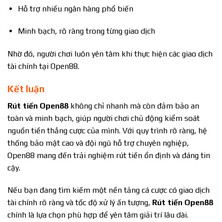
Hỗ trợ nhiều ngân hàng phổ biến
Minh bạch, rõ ràng trong từng giao dịch
Nhờ đó, người chơi luôn yên tâm khi thực hiện các giao dịch
tài chính tại Open88.
Kết luận
Rút tiền Open88
không chỉ nhanh mà còn đảm bảo an
toàn và minh bạch, giúp người chơi chủ động kiểm soát
nguồn tiền thắng cược của mình. Với quy trình rõ ràng, hệ
thống bảo mật cao và đội ngũ hỗ trợ chuyên nghiệp,
Open88 mang đến trải nghiệm rút tiền ổn định và đáng tin
cậy.
Nếu bạn đang tìm kiếm một nền tảng cá cược có giao dịch
tài chính rõ ràng và tốc độ xử lý ấn tượng,
Rút tiền Open88
chính là lựa chọn phù hợp để yên tâm giải trí lâu dài.